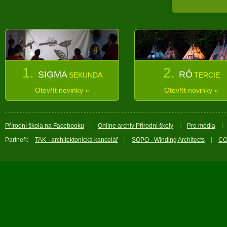
1.
2.
SIGMA
RÓ
SEKUNDA
TERCIE
Otevřít novinky »
Otevřít novinky »
Přírodní škola na Facebooku
Online archiv Přírodní školy
Pro média
Partneři:
TAK - architektonická kancelář
SOPO - Winding Architects
CO