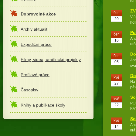
na 
ZV
čen
Dobrovolné akce
V ú
20
hol
Archiv aktualit
Pu
čen
Aho
16
Expediční práce
urč
Do
čen
Filmy, videa, umělecké projekty
Aho
05
sva
Profilové práce
Do
kvě
Na 
27
pát
Časopisy
So
kvě
POU
Knihy a publikace školy
22
KAT
hod
So
kvě
Aho
14
krá