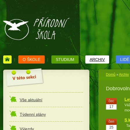
O ŠKOLE
STUDIUM
ARCHIV
LIDÉ
Domů
»
Archiv
Dobrovoln
Le
Vše aktuální
čec
Váž
17
moc
Týdenní plány
S 
čen
Tad
25
Výjezdy