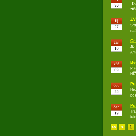
Dob
30
zti
ZV
říj
Srd
27
naš
Ce
zář
Již
10
Ame
Be
zář
PR
09
NÍŽ
20.
Pu
čec
Hez
25
pos
Pu
čen
Tra
19
tut
kdy
<<
<
1