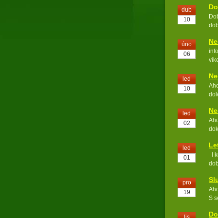
Do
dub
Dob
10
dob
Ne
úno
inf
06
vík
Ne
led
Aho
10
dol
Ne
led
Aho
02
dok
Le
led
I k
01
dob
Sl
pro
Aho
19
S s
Do
lis