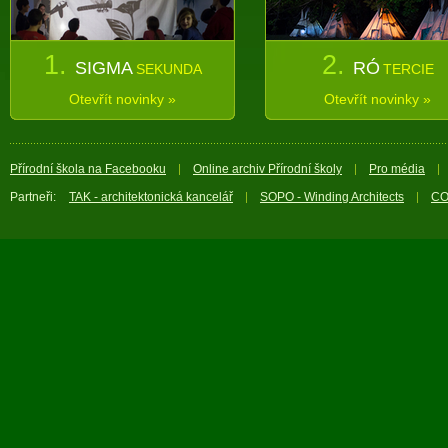
1.
2.
SIGMA
RÓ
SEKUNDA
TERCIE
Otevřít novinky »
Otevřít novinky »
Přírodní škola na Facebooku
Online archiv Přírodní školy
Pro média
Partneři:
TAK - architektonická kancelář
SOPO - Winding Architects
CO