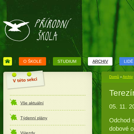
O ŠKOLE
STUDIUM
ARCHIV
LIDÉ
Domů
»
Archiv
Terezí
Vše aktuální
05. 11. 2
Týdenní plány
Odchod s
dobové ob
Výjezdy