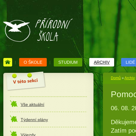
O ŠKOLE
STUDIUM
ARCHIV
LIDÉ
Domů
»
Archiv
Pomoc 
Vše aktuální
06. 08. 
Týdenní plány
Děkujeme
Zatím poč
Výjezdy