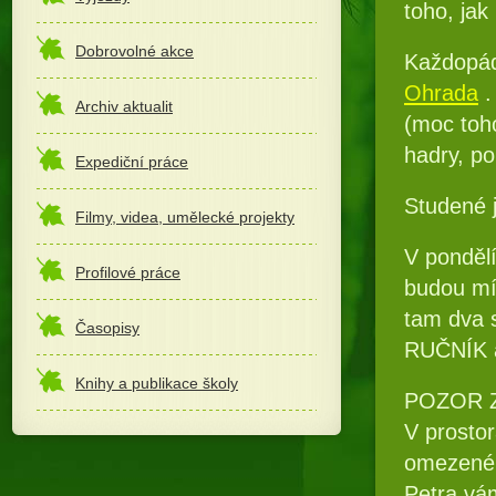
toho, jak
Dobrovolné akce
Každopád
Ohrada
.
Archiv aktualit
(moc toh
hadry, p
Expediční práce
Studené j
Filmy, videa, umělecké projekty
V ponděl
Profilové práce
budou mí
tam dva 
Časopisy
RUČNÍK 
Knihy a publikace školy
POZOR ZM
V prosto
omezené. 
Petra vám