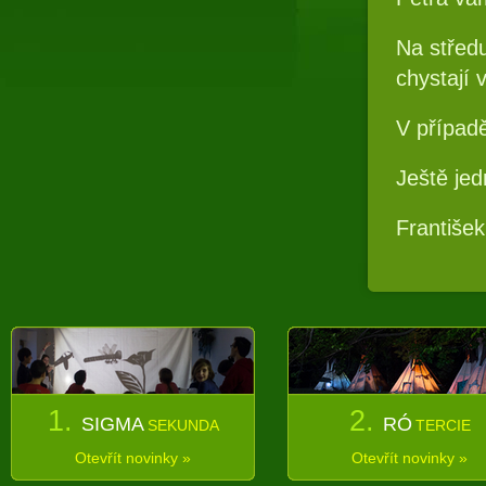
Na středu
chystají 
V případ
Ještě je
František
1.
2.
SIGMA
RÓ
SEKUNDA
TERCIE
Otevřít novinky »
Otevřít novinky »