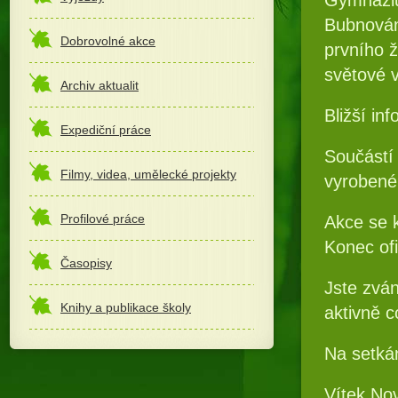
Bubnování
Dobrovolné akce
prvního 
světové v
Archiv aktualit
Bližší in
Expediční práce
Součástí
Filmy, videa, umělecké projekty
vyrobené
Profilové práce
Akce se k
Konec ofi
Časopisy
Jste zván
Knihy a publikace školy
aktivně c
Na setkán
Vítek No