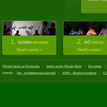
1.
2.
SIGMA
RÓ
SEKUNDA
TERCIE
Otevřít novinky »
Otevřít novinky »
Přírodní škola na Facebooku
Online archiv Přírodní školy
Pro média
Partneři:
TAK - architektonická kancelář
SOPO - Winding Architects
CO