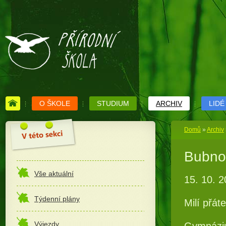
O ŠKOLE
STUDIUM
ARCHIV
LIDÉ
Domů
»
Archiv
Bubno
Vše aktuální
15. 10. 
Týdenní plány
Milí přáte
Výjezdy
Gymnázium