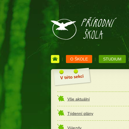
O ŠKOLE
STUDIUM
Vše aktuální
Týdenní plány
Výjezdy