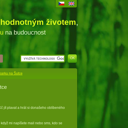
ohodnotným životem
,
ou
na budoucnost
aparku na Šutce
tce
Kč jít plavat a hrát si donašeho oblíbeného
, když mi napíšete mail nebo sms, kdo se