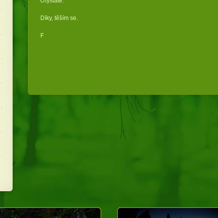
chystáte.
Díky, těším se.
F