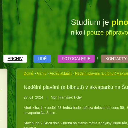
Studium je
pln
nikoli
pouze příprav
ARCHIV
LIDÉ
FOTOGALERIE
KONTAKTY
Domů
»
Archiv
»
Archiv aktualit
»
Nedělní plavání (a blbnutí) v akv
Nedělní plavání (a blbnutí) v akvaparku na Šu
27. 01. 2024
|
Mgr. František Tichý
Ahoj, zítra, tj. v neděli 28. ledna bude opět za dotovanou cenu 50,- 
akvaparku Na Šutce.
Sraz bude v 14:20 dole v metru na stanici metra Kobylisy. Budu rád