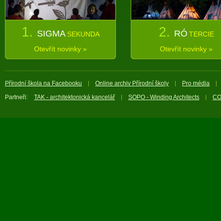
1.
2.
SIGMA
RÓ
SEKUNDA
TERCIE
Otevřít novinky »
Otevřít novinky »
Přírodní škola na Facebooku
Online archiv Přírodní školy
Pro média
Partneři:
TAK - architektonická kancelář
SOPO - Winding Architects
CO