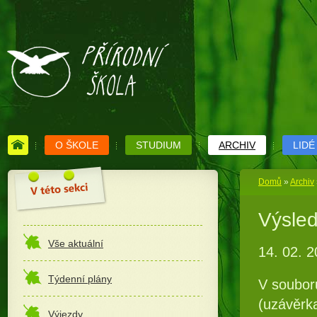
O ŠKOLE
STUDIUM
ARCHIV
LIDÉ
Domů
»
Archiv
Výsled
Vše aktuální
14. 02. 
Týdenní plány
V souboru
(uzávěrk
Výjezdy