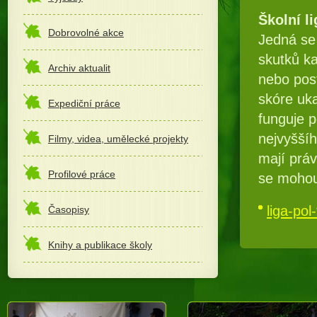
Školní li
Dobrovolné akce
Jedná se
skutků k
Archiv aktualit
nebo post
skóre uk
Expediční práce
funguje 
nejvyšší
Filmy, videa, umělecké projekty
mají práv
Profilové práce
se moho
liga-pol
Časopisy
Knihy a publikace školy