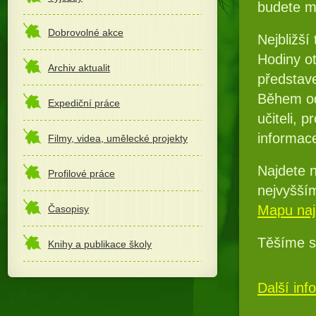
budete mo
Dobrovolné akce
Nejbližší
Hodiny o
Archiv aktualit
představ
Během od
Expediční práce
učiteli, 
informace
Filmy, videa, umělecké projekty
Najdete 
Profilové práce
nejvyšším
Mapu naj
Časopisy
Těšíme s
Knihy a publikace školy
Další in