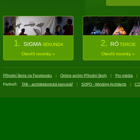
1.
2.
SIGMA
RÓ
SEKUNDA
TERCIE
Otevřít novinky »
Otevřít novinky »
Přírodní škola na Facebooku
Online archiv Přírodní školy
Pro média
Partneři:
TAK - architektonická kancelář
SOPO - Winding Architects
CO