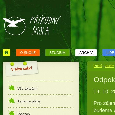
O ŠKOLE
STUDIUM
ARCHIV
LIDÉ
Domů
»
Archiv
Odpole
Vše aktuální
14. 10. 
Týdenní plány
Pro záje
budeme v
Výjezdy