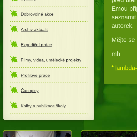
Emou přip
Dobrovolné akce
seznámit.
autorek.
Archiv aktualit
Mějte se 
Expediční práce
mh
Filmy, videa, umělecké projekty
lambda-
Profilové práce
Časopisy
Knihy a publikace školy