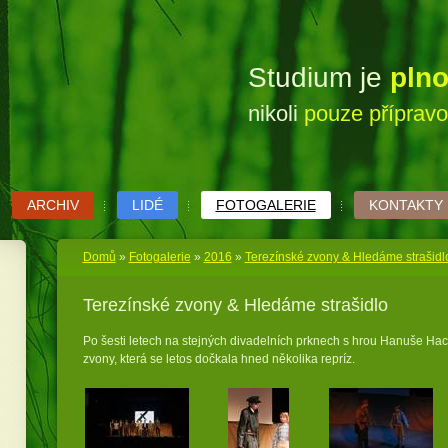
Studium je
pln
nikoli
pouze příprav
ARCHIV
LIDÉ
FOTOGALERIE
KONTAKTY
Domů
»
Fotogalerie
»
2016
»
Terezínské zvony & Hledáme strašidl
Terezínské zvony & Hledáme strašidlo
Po šesti letech na stejných divadelních prknech s hrou Hanuše H
zvony, která se letos dočkala hned několika repríz.