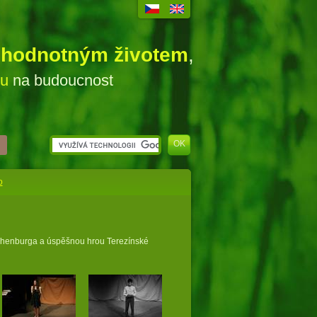
ohodnotným životem
,
ou
na budoucnost
o
achenburga a úspěšnou hrou Terezínské