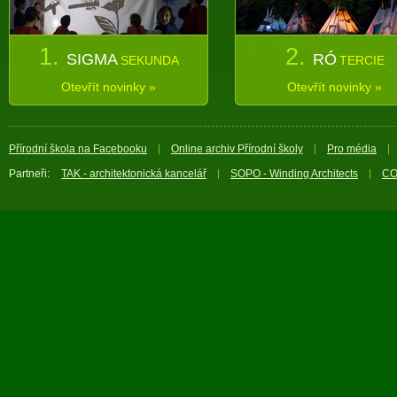
1.
2.
SIGMA
RÓ
SEKUNDA
TERCIE
Otevřít novinky »
Otevřít novinky »
Přírodní škola na Facebooku
Online archiv Přírodní školy
Pro média
Partneři:
TAK - architektonická kancelář
SOPO - Winding Architects
CO