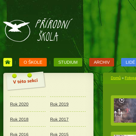
O ŠKOLE
STUDIUM
ARCHIV
LIDÉ
Domů
»
Fotoga
Rok 2020
Rok 2019
Rok 2018
Rok 2017
Rok 2016
Rok 2015