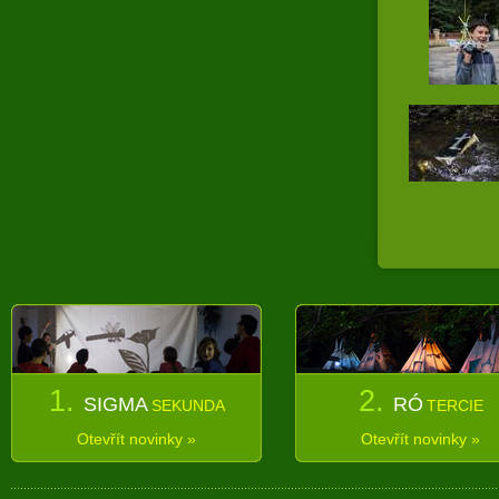
1.
2.
SIGMA
RÓ
SEKUNDA
TERCIE
Otevřít novinky »
Otevřít novinky »