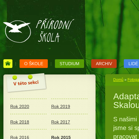
O ŠKOLE
STUDIUM
ARCHIV
LIDÉ
Domů
»
Fotoga
Adapta
Skalo
Rok 2020
Rok 2019
S našimi 
Rok 2018
Rok 2017
jsme si s
pracovat 
Rok 2016
Rok 2015