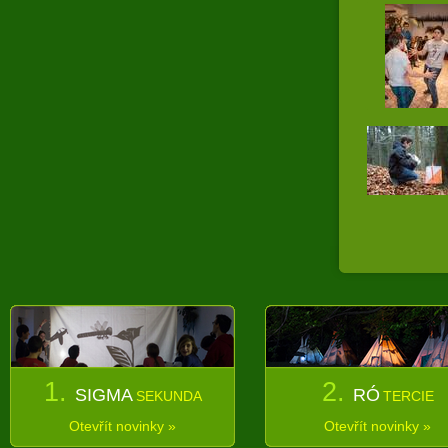
1.
2.
SIGMA
RÓ
SEKUNDA
TERCIE
Otevřít novinky »
Otevřít novinky »