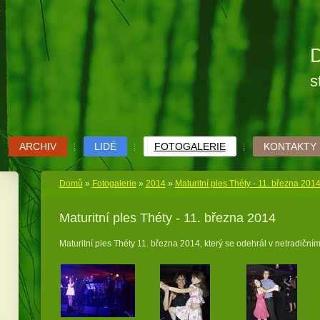
D
s
ARCHIV
LIDÉ
FOTOGALERIE
KONTAKTY
Domů
»
Fotogalerie
»
2014
»
Maturitní ples Théty - 11. března 201
Maturitní ples Théty - 11. března 2014
Maturitní ples Théty 11. března 2014, který se odehrál v netradičním