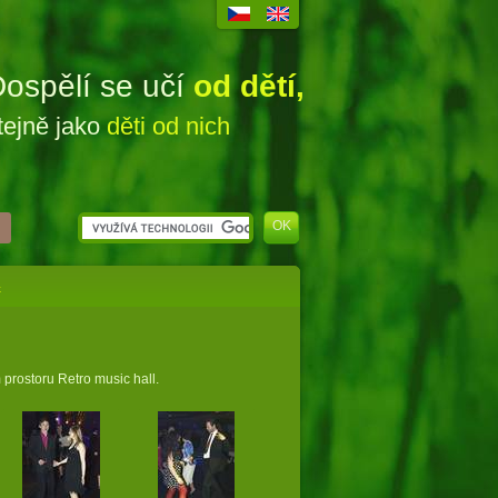
ospělí se učí
od dětí,
tejně jako
děti od nich
4
 prostoru Retro music hall.