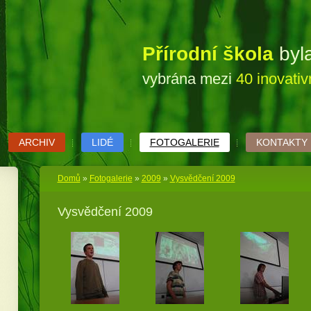
Přírodní škola
byl
vybrána mezi
40 inovati
ARCHIV
LIDÉ
FOTOGALERIE
KONTAKTY
Domů
»
Fotogalerie
»
2009
»
Vysvědčení 2009
Vysvědčení 2009