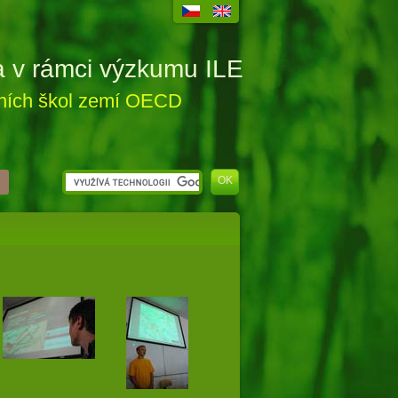
a v rámci výzkumu ILE
vních škol zemí OECD