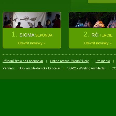
1.
2.
SIGMA
RÓ
SEKUNDA
TERCIE
Otevřít novinky »
Otevřít novinky »
Přírodní škola na Facebooku
Online archiv Přírodní školy
Pro média
Partneři:
TAK - architektonická kancelář
SOPO - Winding Architects
CO