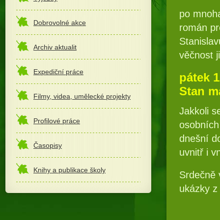
po mnoha 
Dobrovolné akce
román pro
Stanisla
Archiv aktualit
věčnost j
Expediční práce
pátek 1
Stan m
Filmy, videa, umělecké projekty
Jakkoli s
Profilové práce
osobních 
dnešní d
Časopisy
uvnitř i v
Knihy a publikace školy
Srdečně v
ukázky z 