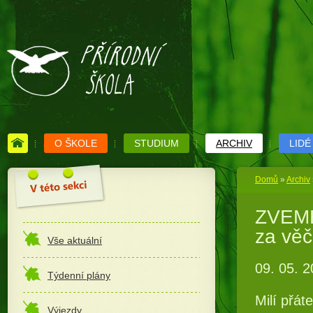
O ŠKOLE
STUDIUM
ARCHIV
LIDÉ
Domů
»
Archiv
ZVEME
za věč
Vše aktuální
09. 05. 
Týdenní plány
Milí přáte
Výjezdy