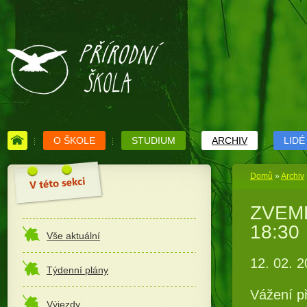
O ŠKOLE
STUDIUM
ARCHIV
LIDÉ
Domů
»
Archiv
ZVEME 
18:30
Vše aktuální
12. 02. 
Týdenní plány
Vážení př
Výjezdy