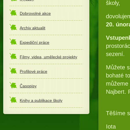
školy,
Dobrovolné akce
dovolujem
20. únor
Archiv aktualit
Vstupen
Expediční práce
prostorác
sezení.
Filmy, videa, umělecké projekty
Můžete se
Profilové práce
bohaté t
můžeme p
Časopisy
Najbert. 
Knihy a publikace školy
Těšíme s
Iota