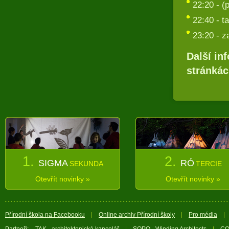
22:20 - (
22:40 - t
23:20 - z
Další in
stránká
1.
2.
SIGMA
RÓ
SEKUNDA
TERCIE
Otevřít novinky »
Otevřít novinky »
Přírodní škola na Facebooku
Online archiv Přírodní školy
Pro média