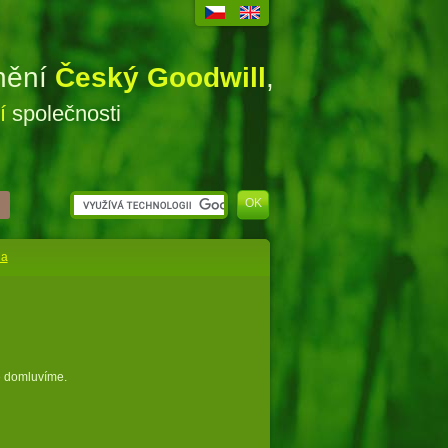
enění
Český Goodwill
,
ní
společnosti
na
e domluvíme.