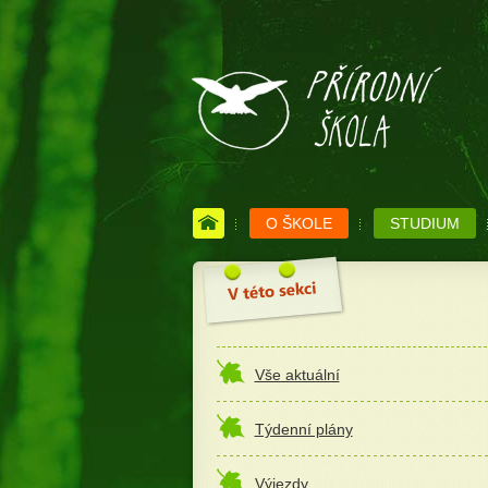
O ŠKOLE
STUDIUM
Vše aktuální
Týdenní plány
Výjezdy