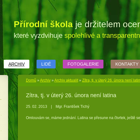
Přírodní škola
je držitelem oc
které vyzdvihuje
spolehlivé a transparent
ARCHIV
LIDÉ
FOTOGALERIE
KONTAKTY
Domů
»
Archiv
»
Archiv aktualit
»
Zítra, tj. v úterý 26. února není lati
Zítra, tj. v úterý 26. února není latina
25. 02. 2013
|
Mgr. František Tichý
Omlouvám se, máme jednání. Latina se přesune na čtvrtek, ještě s