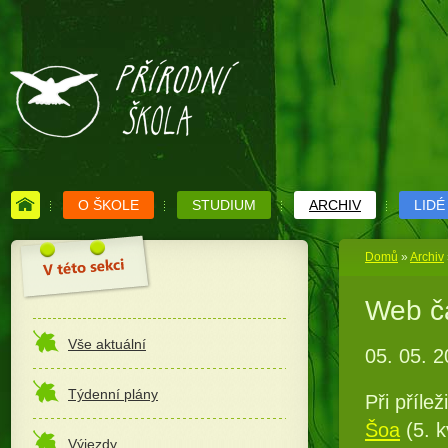
O ŠKOLE
STUDIUM
ARCHIV
LIDÉ
Domů
»
Archiv
Web č
Vše aktuální
05. 05. 
Týdenní plány
Při příle
Šoa
(5. 
Výjezdy