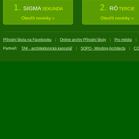
1.
2.
SIGMA
RÓ
SEKUNDA
TERCIE
Otevřít novinky »
Otevřít novinky »
Přírodní škola na Facebooku
Online archiv Přírodní školy
Pro média
Partneři:
TAK - architektonická kancelář
SOPO - Winding Architects
CO