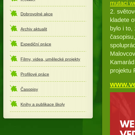
mutaci w
2. světov
Dobrovolné akce
kladete 
bylo i to
Archiv aktualit
časopisu,
Expediční práce
spoluprá
Malovcov
Filmy, videa, umělecké projekty
Kamarád,
projektu 
Profilové práce
www.ve
Časopisy
Knihy a publikace školy