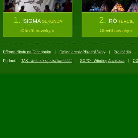
1.
2.
SIGMA
RÓ
SEKUNDA
TERCIE
Otevřít novinky »
Otevřít novinky »
Přírodní škola na Facebooku
Online archiv Přírodní školy
Pro média
Partneři:
TAK - architektonická kancelář
SOPO - Winding Architects
CO