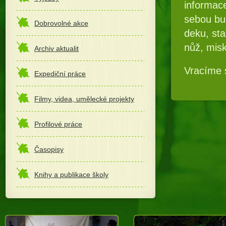
informace
sebou bud
Dobrovolné akce
deku, sta
nůž, misku
Archiv aktualit
Vracíme 
Expediční práce
Filmy, videa, umělecké projekty
Profilové práce
Časopisy
Knihy a publikace školy