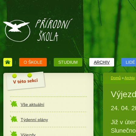
O ŠKOLE
STUDIUM
ARCHIV
LIDÉ
Domů
»
Archiv
Výjezd
Vše aktuální
24. 04. 
Týdenní plány
Již v út
Slunečno
Výjezdy