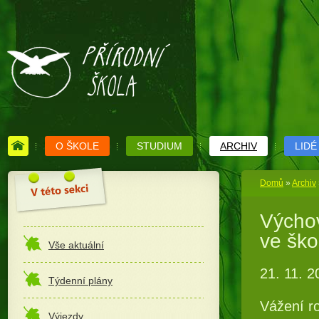
O ŠKOLE
STUDIUM
ARCHIV
LIDÉ
Domů
»
Archiv
Výchov
ve ško
Vše aktuální
21. 11. 2
Týdenní plány
Vážení ro
Výjezdy