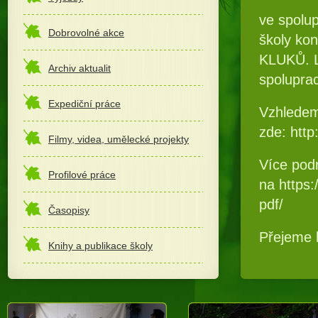
ve spolup
Dobrovolné akce
školy ko
KLUKŮ. L
Archiv aktualit
spoluprac
Expediční práce
Vzhledem 
zde: http
Filmy, videa, umělecké projekty
Více pod
Profilové práce
na https
pdf/
Časopisy
Přejeme 
Knihy a publikace školy