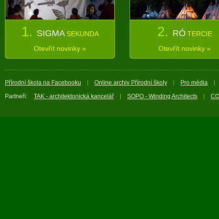
1.
2.
SIGMA
RÓ
SEKUNDA
TERCIE
Otevřít novinky »
Otevřít novinky »
Přírodní škola na Facebooku
Online archiv Přírodní školy
Pro média
Partneři:
TAK - architektonická kancelář
SOPO - Winding Architects
CO