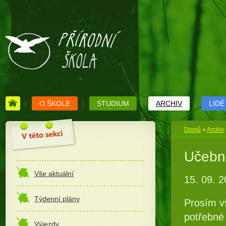
O ŠKOLE
STUDIUM
ARCHIV
LIDÉ
Domů
»
Archiv
Učebni
Vše aktuální
15. 09. 
Týdenní plány
Prosím vš
potřebné 
Výjezdy