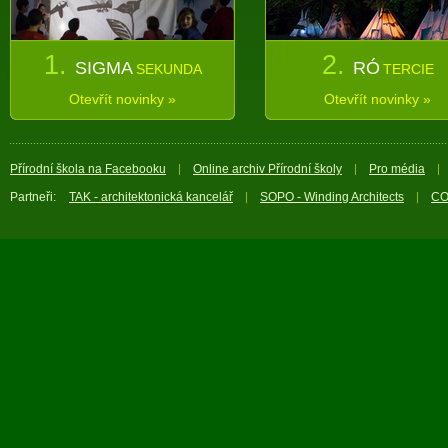
1.
2.
SIGMA
RÓ
SEKUNDA
TERCIE
Otevřít novinky »
Otevřít novinky »
Přírodní škola na Facebooku
Online archiv Přírodní školy
Pro média
Partneři:
TAK - architektonická kancelář
SOPO - Winding Architects
CO