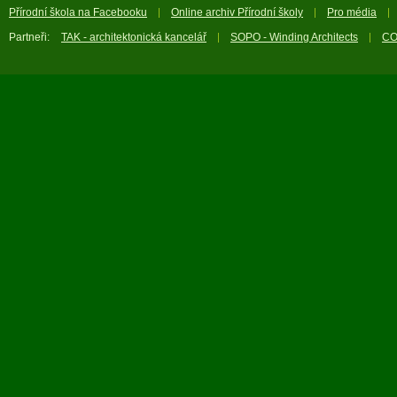
Přírodní škola na Facebooku
Online archiv Přírodní školy
Pro média
Partneři:
TAK - architektonická kancelář
SOPO - Winding Architects
CO