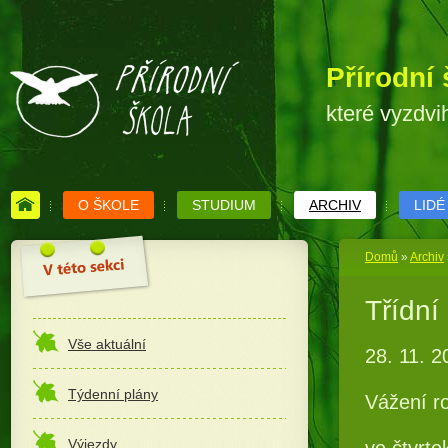
Přírodní 
které vyzdvi
O ŠKOLE
STUDIUM
ARCHIV
LIDÉ
Domů
»
Archiv
Třídní
Vše aktuální
28. 11. 2
Týdenní plány
Vážení ro
Výjezdy
ve čtvrte