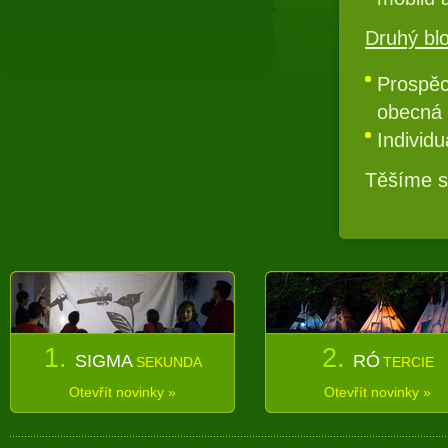
Druhý blo
Prospěc
obecná 
Individu
Těšíme s
1.
2.
SIGMA
RÓ
SEKUNDA
TERCIE
Otevřít novinky »
Otevřít novinky »