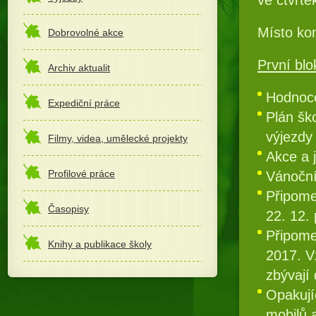
Místo kon
Dobrovolné akce
První blo
Archiv aktualit
Hodnoce
Expediční práce
Plán šk
výjezdy
Filmy, videa, umělecké projekty
Akce a j
Profilové práce
Vánoční
Připome
Časopisy
22. 12.
Připomen
Knihy a publikace školy
2017. V
zbývají 
Opakují
mobilů a