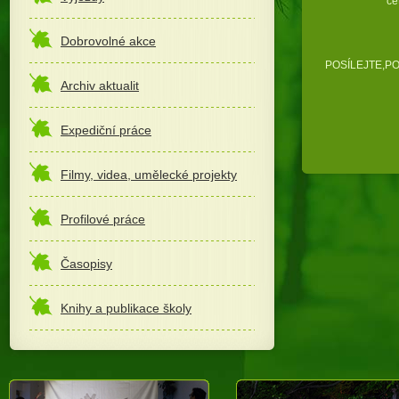
četba : T
Dobrovolné akce
POSÍLEJTE,POK
Archiv aktualit
Expediční práce
Filmy, videa, umělecké projekty
Profilové práce
Časopisy
Knihy a publikace školy