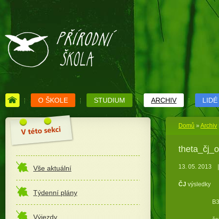
O ŠKOLE
STUDIUM
ARCHIV
LIDÉ
Domů
»
Archiv
theta_čj_
13. 05. 2013
|
Vše aktuální
ČJ
výsledky B
Týdenní plány
B3: K
Výjezdy