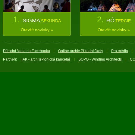
1.
2.
SIGMA
RÓ
SEKUNDA
TERCIE
Otevřít novinky »
Otevřít novinky »
Přírodní škola na Facebooku
Online archiv Přírodní školy
Pro média
Partneři:
TAK - architektonická kancelář
SOPO - Winding Architects
CO