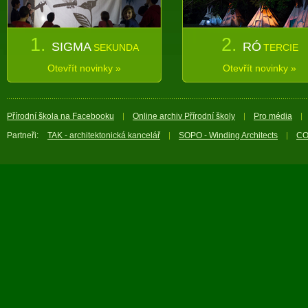
1.
2.
SIGMA
RÓ
SEKUNDA
TERCIE
Otevřít novinky »
Otevřít novinky »
Přírodní škola na Facebooku
Online archiv Přírodní školy
Pro média
Partneři:
TAK - architektonická kancelář
SOPO - Winding Architects
CO