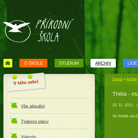
O ŠKOLE
STUDIUM
ARCHIV
LIDÉ
Domů
»
Archiv
Théta - ma
20. 11. 2012
|
Vše aktuální
Ve čtvrtek vás 
Týdenní plány
Výjezdy