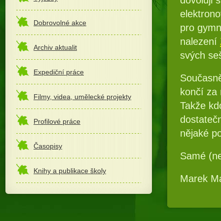
elektron
Dobrovolné akce
pro gymná
nalezení
Archiv aktualit
svých seš
Expediční práce
Současně
končí za
Filmy, videa, umělecké projekty
Takže kd
dostatečn
Profilové práce
nějaké p
Časopisy
Samé (ne
Knihy a publikace školy
Marek M