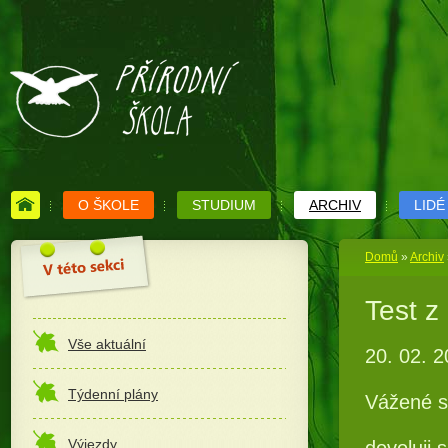
O ŠKOLE
STUDIUM
ARCHIV
LIDÉ
Domů
»
Archiv
Test z
Vše aktuální
20. 02. 
Týdenní plány
Vážené s
Výjezdy
dovoluji 