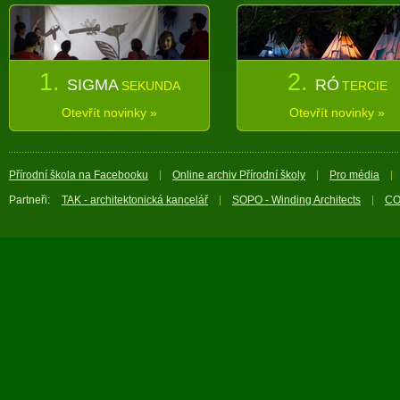
1.
2.
SIGMA
RÓ
SEKUNDA
TERCIE
Otevřít novinky »
Otevřít novinky »
Přírodní škola na Facebooku
Online archiv Přírodní školy
Pro média
Partneři:
TAK - architektonická kancelář
SOPO - Winding Architects
CO