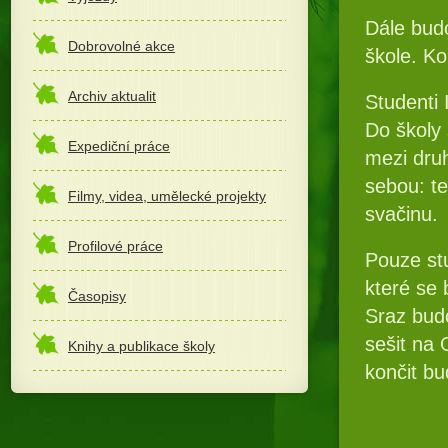
Dále bud
Dobrovolné akce
škole. K
Archiv aktualit
Studenti 
Do školy
Expediční práce
mezi dru
sebou: te
Filmy, videa, umělecké projekty
svačinu.
Profilové práce
Pouze stu
které se 
Časopisy
Sraz bud
sešit na 
Knihy a publikace školy
končit b