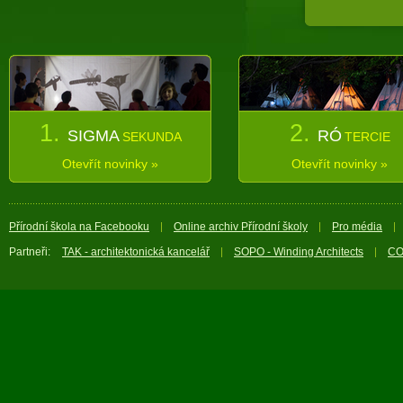
1.
2.
SIGMA
RÓ
SEKUNDA
TERCIE
Otevřít novinky »
Otevřít novinky »
Přírodní škola na Facebooku
Online archiv Přírodní školy
Pro média
Partneři:
TAK - architektonická kancelář
SOPO - Winding Architects
CO