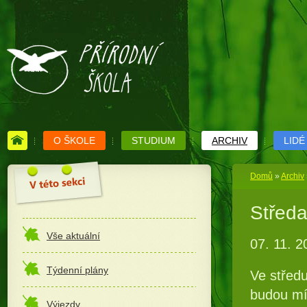
O ŠKOLE
STUDIUM
ARCHIV
LIDÉ
Domů
»
Archiv
Středa
Vše aktuální
07. 11. 2
Týdenní plány
Ve středu
budou mít
Výjezdy