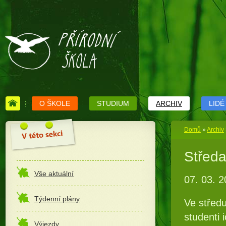
O ŠKOLE
STUDIUM
ARCHIV
LIDÉ
Domů
»
Archiv
Středa
Vše aktuální
07. 03. 2
Týdenní plány
Ve středu
studenti 
Výjezdy