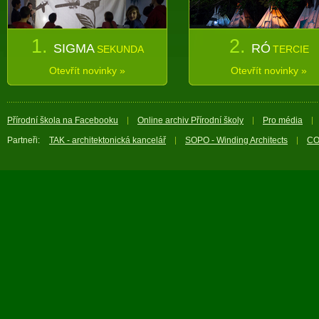
1.
2.
SIGMA
RÓ
SEKUNDA
TERCIE
Otevřít novinky »
Otevřít novinky »
Přírodní škola na Facebooku
Online archiv Přírodní školy
Pro média
Partneři:
TAK - architektonická kancelář
SOPO - Winding Architects
CO