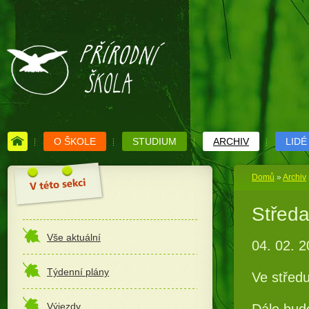
O ŠKOLE
STUDIUM
ARCHIV
LIDÉ
Domů
»
Archiv
Středa
Vše aktuální
04. 02. 
Týdenní plány
Ve středu
Výjezdy
Dále budo