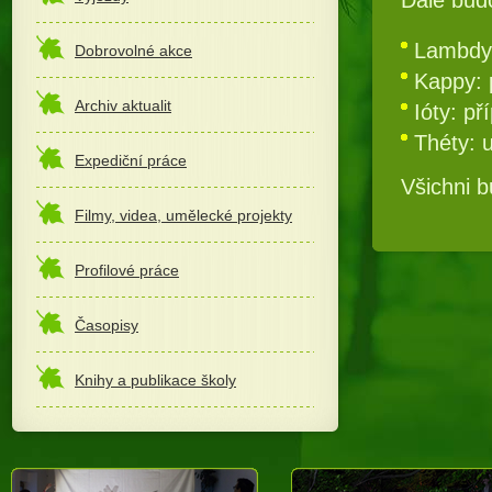
Lambdy:
Dobrovolné akce
Kappy: 
Archiv aktualit
Ióty: p
Théty: 
Expediční práce
Všichni 
Filmy, videa, umělecké projekty
Profilové práce
Časopisy
Knihy a publikace školy