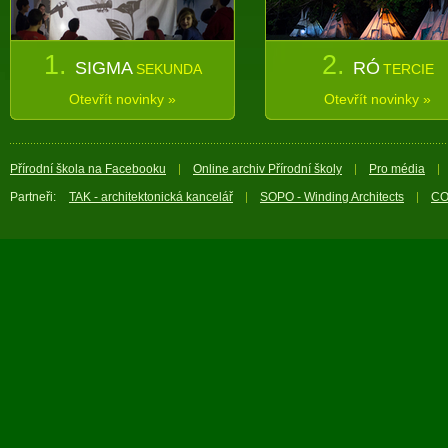
1.
2.
SIGMA
RÓ
SEKUNDA
TERCIE
Otevřít novinky »
Otevřít novinky »
Přírodní škola na Facebooku
Online archiv Přírodní školy
Pro média
Partneři:
TAK - architektonická kancelář
SOPO - Winding Architects
CO