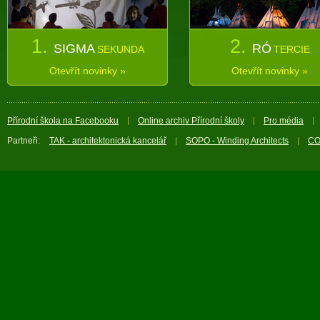
1.
2.
SIGMA
RÓ
SEKUNDA
TERCIE
Otevřít novinky »
Otevřít novinky »
Přírodní škola na Facebooku
Online archiv Přírodní školy
Pro média
Partneři:
TAK - architektonická kancelář
SOPO - Winding Architects
CO