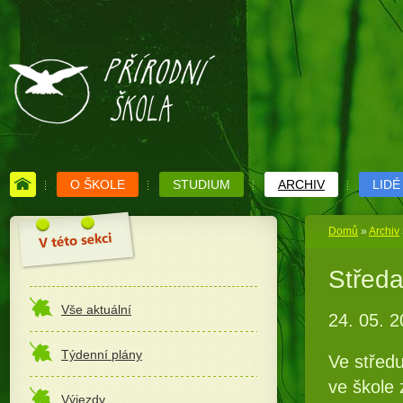
O ŠKOLE
STUDIUM
ARCHIV
LIDÉ
Domů
»
Archiv
Středa
Vše aktuální
24. 05. 2
Týdenní plány
Ve střed
ve škole
Výjezdy