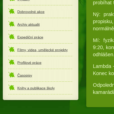
probíhat 
Dobrovolné akce
Ný:
prak
propisku
Archiv aktualit
normálně
Expediční práce
Mí:
fyzi
9:20, ko
Filmy, videa, umělecké projekty
odhlášen
Profilové práce
Lambda +
Konec ko
Časopisy
Odpoledn
Knihy a publikace školy
kamarád