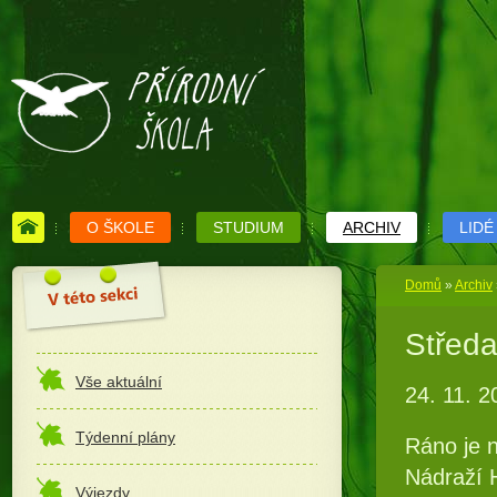
O ŠKOLE
STUDIUM
ARCHIV
LIDÉ
Domů
»
Archiv
Středa
Vše aktuální
24. 11. 2
Týdenní plány
Ráno je n
Nádraží 
Výjezdy