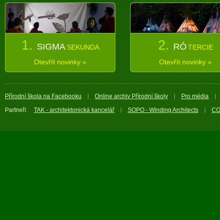
1.
2.
SIGMA
RÓ
SEKUNDA
TERCIE
Otevřít novinky »
Otevřít novinky »
Přírodní škola na Facebooku
Online archiv Přírodní školy
Pro média
Partneři:
TAK - architektonická kancelář
SOPO - Winding Architects
CO