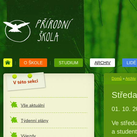
O ŠKOLE
STUDIUM
ARCHIV
LIDÉ
Domů
»
Archiv
Středa
Vše aktuální
01. 10. 
Týdenní plány
Ve středu
a student
Výjezdy