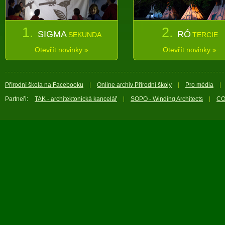
1.
2.
SIGMA
RÓ
SEKUNDA
TERCIE
Otevřít novinky »
Otevřít novinky »
Přírodní škola na Facebooku
Online archiv Přírodní školy
Pro média
Partneři:
TAK - architektonická kancelář
SOPO - Winding Architects
CO