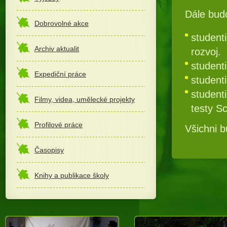
Dále bud
Dobrovolné akce
student
Archiv aktualit
rozvoj.
student
Expediční práce
studenti
student
Filmy, videa, umělecké projekty
testy Sc
Profilové práce
Všichni 
Časopisy
Knihy a publikace školy