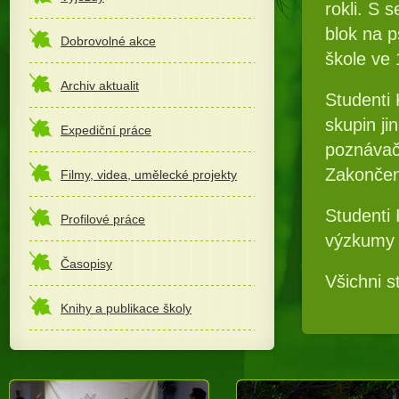
rokli. S 
blok na p
Dobrovolné akce
škole ve 
Archiv aktualit
Studenti 
skupin ji
Expediční práce
poznávač
Zakončen
Filmy, videa, umělecké projekty
Studenti 
Profilové práce
výzkumy 
Časopisy
Všichni s
Knihy a publikace školy