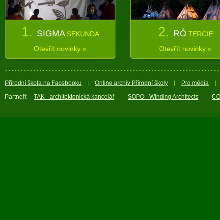
1.
2.
SIGMA
RÓ
SEKUNDA
TERCIE
Otevřít novinky »
Otevřít novinky »
Přírodní škola na Facebooku
Online archiv Přírodní školy
Pro média
Partneři:
TAK - architektonická kancelář
SOPO - Winding Architects
CO