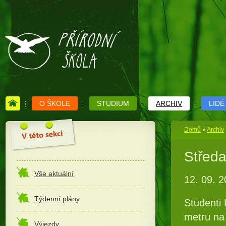
O ŠKOLE
STUDIUM
ARCHIV
LIDÉ
Domů
»
Archiv
Středa
Vše aktuální
12. 09. 2
Týdenní plány
Studenti 
metru na
Výjezdy