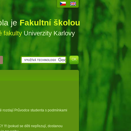
ola je
Fakultní školou
 fakulty
Univerzity Karlovy
elé rozdají Průvodce studenta s podmínkami
!!! (pokud se děti nepřezují, dostanou