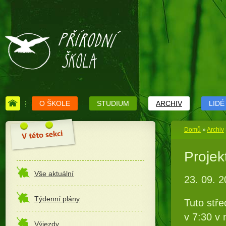
O ŠKOLE
STUDIUM
ARCHIV
LIDÉ
Domů
»
Archiv
Projek
Vše aktuální
23. 09. 
Týdenní plány
Tuto stře
v 7:30 v 
Výjezdy