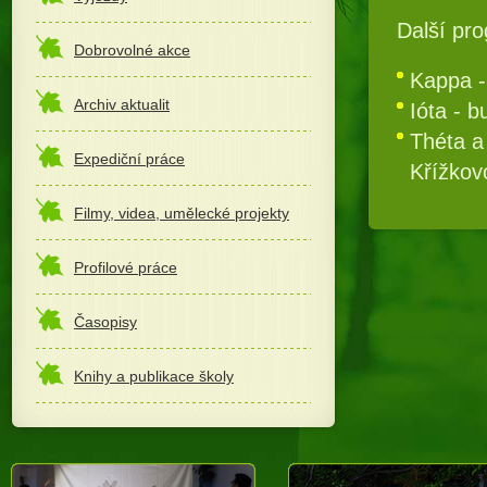
Další pro
Dobrovolné akce
Kappa -
Archiv aktualit
Ióta - 
Théta a
Expediční práce
Křížkov
Filmy, videa, umělecké projekty
Profilové práce
Časopisy
Knihy a publikace školy