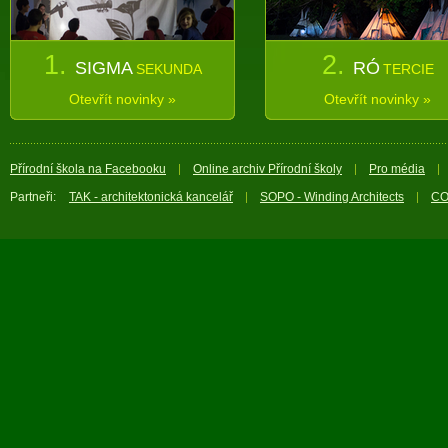
1.
2.
SIGMA
RÓ
SEKUNDA
TERCIE
Otevřít novinky »
Otevřít novinky »
Přírodní škola na Facebooku
Online archiv Přírodní školy
Pro média
Partneři:
TAK - architektonická kancelář
SOPO - Winding Architects
CO