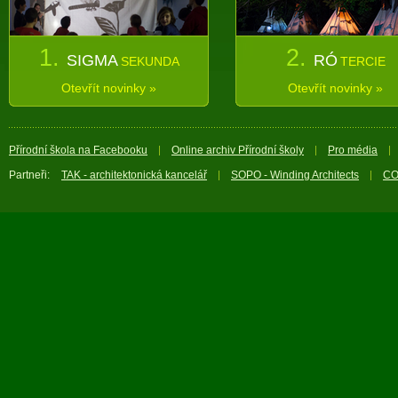
1.
2.
SIGMA
RÓ
SEKUNDA
TERCIE
Otevřít novinky »
Otevřít novinky »
Přírodní škola na Facebooku
Online archiv Přírodní školy
Pro média
Partneři:
TAK - architektonická kancelář
SOPO - Winding Architects
CO