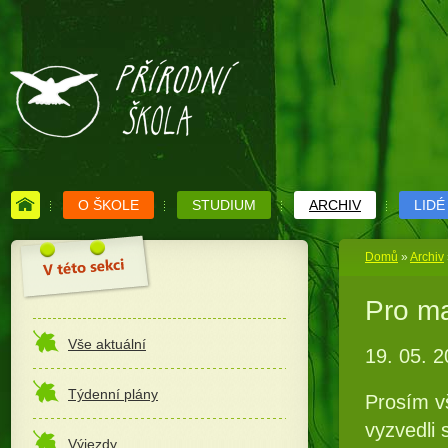
O ŠKOLE
STUDIUM
ARCHIV
LIDÉ
Domů
»
Archiv
Pro ma
Vše aktuální
19. 05. 2
Týdenní plány
Prosím vš
vyzvedli
Výjezdy