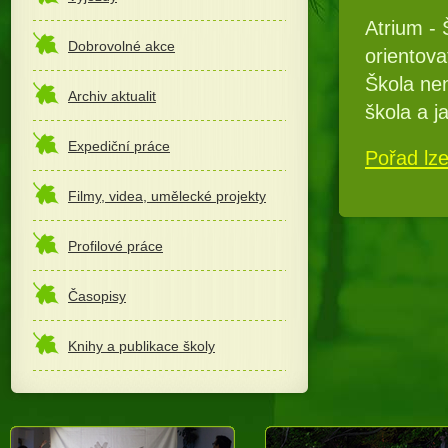
Atrium - 
Dobrovolné akce
orientova
Škola nen
Archiv aktualit
škola a 
Expediční práce
Pořad lze
Filmy, videa, umělecké projekty
Profilové práce
Časopisy
Knihy a publikace školy