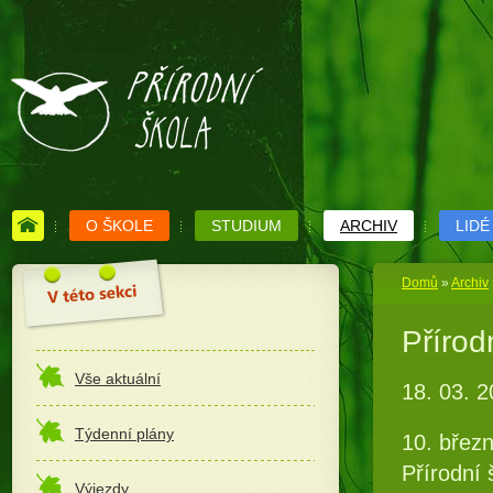
O ŠKOLE
STUDIUM
ARCHIV
LIDÉ
Domů
»
Archiv
Přírod
Vše aktuální
18. 03. 
Týdenní plány
10. břez
Přírodní 
Výjezdy