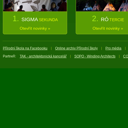
1.
2.
SIGMA
RÓ
SEKUNDA
TERCIE
Otevřít novinky »
Otevřít novinky »
Přírodní škola na Facebooku
Online archiv Přírodní školy
Pro média
Partneři:
TAK - architektonická kancelář
SOPO - Winding Architects
CO