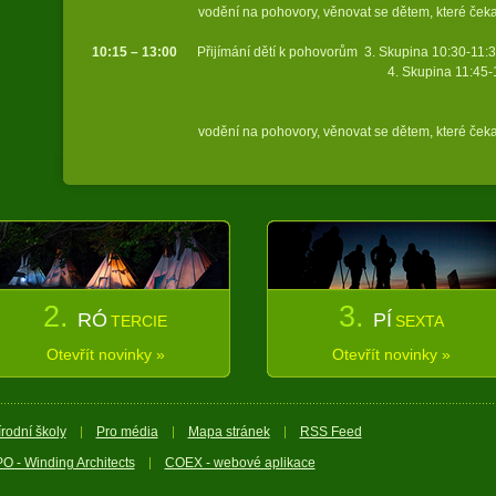
vodění na pohovory, věnovat se dětem, které čekaj
10:15 – 13:00
Přijímání dětí k pohovorům 3. Skupina 10:30-11:30
4. Skupina 11:45-12:45 (9 s
vodění na pohovory, věnovat se dětem, které čekaj
2.
3.
RÓ
PÍ
TERCIE
SEXTA
Otevřít novinky »
Otevřít novinky »
írodní školy
Pro média
Mapa stránek
RSS Feed
O - Winding Architects
COEX - webové aplikace