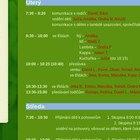
Úterý
7:30 – 8:20
komunikace s rodiči:
David, Bára
vodění dětí:
Julča, Amálka, Ondra M, Arnošt
komunikace s dětmi v lambdě usazování, společňák
8:30 – 10:00
ve třídách Ný –
Amálka
Mí –
Matěj Z.
Lambda –
Ondra F
.
Kappa –
Adam T.
Kuchyňka –
Julča
(do 10:15)
10:00 – 10:25 (10:40)
přestávka
venku:
David L., Pavel, Oliver, Tomáš, Ar
ve třídách:
Jirka, Enrico, Maruška, Kuba,
10:30-13:30
ve třídách:
Jirka B., Enrico, Maruška, Tomáš, Ondra M
13:30-15:00
předávání rodičům:
Roman, Andrea, David L., Mikol
Středa
7:30 – 10:30
Přijímání dětí k pohovorům 1. Skupina 8:00-9:00
2. Skupina 9:15-10:15 (9 s
vodění na pohovory, věnovat se dětem, které čekaj