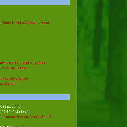
:
Adam T., Kuba, Ondra F., Matěj
nošt, Mikoláš, David S., Andrea
 Ondra Mik., Kenan
ik.(podle situace)
áš, Samuel
 (9 studentů)
tudentů)
í:
Andrea, Roman, Arnošt, Jirka S
.