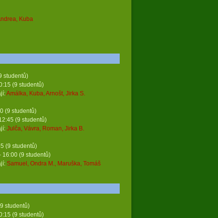
ndrea, Kuba
 studentů)
udentů)
í:
Amálka, Kuba, Arnošt, Jirka S.
0 (9 studentů)
tudentů)
í:
Julča, Vávra, Roman, Jirka B.
 (9 studentů)
studentů)
í:
Samuel, Ondra M., Maruška, Tomáš
9 studentů)
udentů)