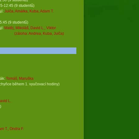
30 (9 studentů)
studentů)
í:
Julča, Amálka, Kuba, Adam T.
45 (9 studentů)
í:
Matěj, Mikoláš, David L., Viktor
uba, Julča)
ňák:
Tomáš, Maruška
ce během 1. vyučovací hodiny)
avid L.
)
m T., Ondra F.