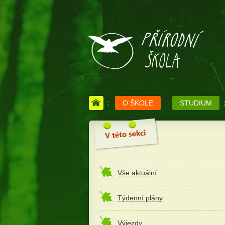
O ŠKOLE
STUDIUM
Vše aktuální
Týdenní plány
Výjezdy