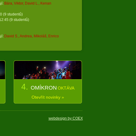
í:
Bára, Viktor, David L., Kenan
 (9 studentů)
tudentů)
í:
David S., Andrea, Mikoláš, Enrico
4.
OMÍKRON
OKTÁVA
Otevřít novinky »
webdesign by COEX