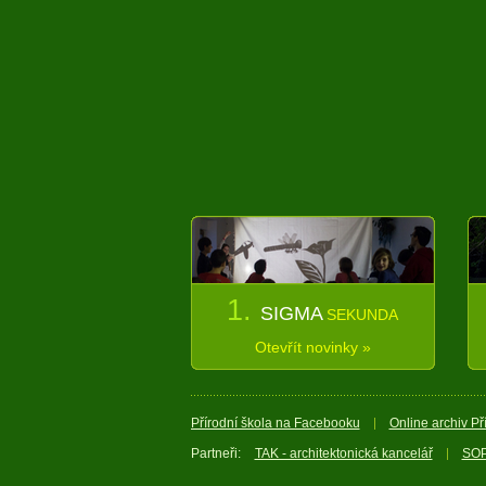
1.
SIGMA
SEKUNDA
Otevřít novinky »
Přírodní škola na Facebooku
Online archiv Př
Partneři:
TAK - architektonická kancelář
SOP