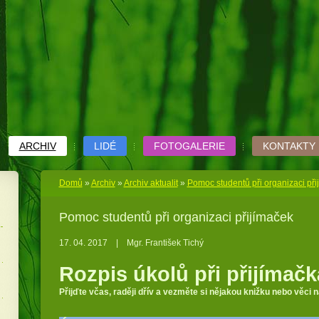
ARCHIV
LIDÉ
FOTOGALERIE
KONTAKTY
Domů
»
Archiv
»
Archiv aktualit
»
Pomoc studentů při organizaci při
Pomoc studentů při organizaci přijímaček
17. 04. 2017
|
Mgr. František Tichý
Rozpis úkolů při přijímač
Přijďte včas, raději dřív a vezměte si nějakou knižku nebo věci n