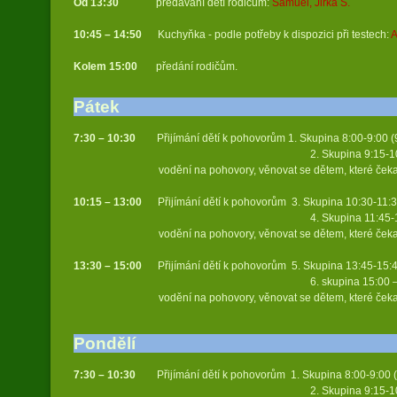
Od 13:30
předávání dětí rodičům:
Samuel, Jirka S.
10:45 – 14:50
Kuchyňka - podle potřeby k dispozici při testech:
A
Kolem
15:00
předání rodičům.
Pátek
7:30 – 10:30
Přijímání dětí k pohovorům 1. Skupina 8:00-9:00 (9
2. Skupina 9:15-10:15 (9 st
vodění na pohovory, věnovat se dětem, které čekaj
10:15 – 13:00
Přijímání dětí k pohovorům 3. Skupina 10:30-11:3
4. Skupina 11:45-12:45 (9 s
vodění na pohovory, věnovat se dětem, které čekaj
13:30 – 15:00
Přijímání dětí k pohovorům 5. Skupina 13:45-15:45
6. skupina 15:00 – 16:00 (9 
vodění na pohovory, věnovat se dětem, které čekaj
Pondělí
7:30 – 10:30
Přijímání dětí k pohovorům 1. Skupina 8:00-9:00 (
2. Skupina 9:15-10:15 (9 st