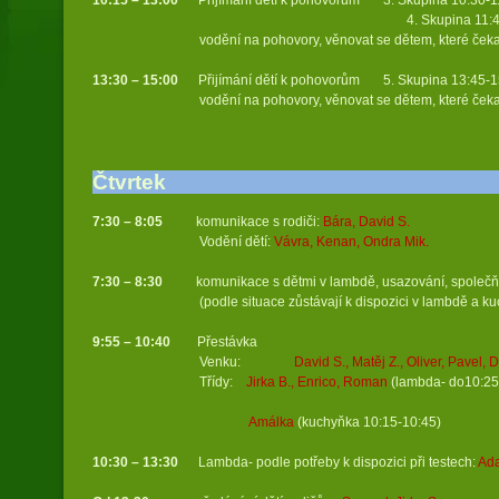
10:15 – 13:00
Přijímání dětí k pohovorům 3. Skupina 10:30-11:
4. Skupina 11:45-12:45 (9 
vodění na pohovory, věnovat se dětem, které čekaj
13:30 – 15:00
Přijímání dětí k pohovorům 5. Skupina 13:45-15:
vodění na pohovory, věnovat se dětem, které čekaj
(záloha: Andrea, K
Čtvrtek
7:30 – 8:05
komunikace s rodiči:
Bára, David S.
Vodění dětí:
Vávra, Kenan, Ondra Mik.
7:30 – 8:30
komunikace s dětmi v lambdě, usazování, společ
(podle situace zůstávají k dispozici v lambdě a kuchyň
9:55 – 10:40
Přestávka
Venku:
David S., Matěj Z., Oliver, Pavel, D
Třídy:
Jirka B., Enrico, Roman
(lambda- do10:25
Amálka
(kuchyňka 10:15-10:45)
10:30 – 13:30
Lambda- podle potřeby k dispozici při testech:
Ada