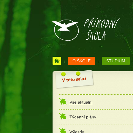
O ŠKOLE
STUDIUM
Vše aktuální
Týdenní plány
Výjezdy