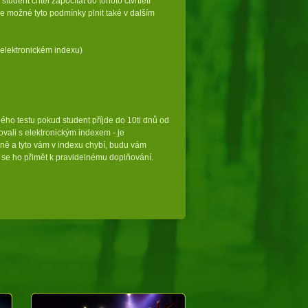
tudent chtěl započítat do tohoto čtvrtletí
e možné tyto podmínky plnit také v dalším
v elektronickém indexu)
o testu pokud student příjde do 10ti dnů od
ovali s elektronickým indexem - je
ně a tyto vám v indexu chybí, budu vám
se ho přimět k pravidelnému doplňování.