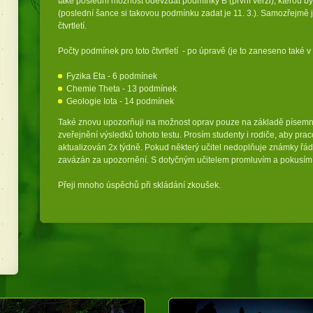
také poslední možnost odevzdat podmínky B (první verzi), kterou by s
(poslední šance si takovou podmínku zadat je 11. 3.). Samozřejmě j
čtvrtletí.
Počty podmínek pro toto čtvrtletí - po úpravě (je to zaneseno také 
Fyzika Eta - 6 podmínek
Chemie Theta - 13 podmínek
Geologie Iota - 14 podmínek
Také znovu upozorňuji na možnost oprav pouze na základě písemnéh
zveřejnění výsledků tohoto testu. Prosím studenty i rodiče, aby prac
aktualizován 2x týdně. Pokud některý učitel nedoplňuje známky řád
zavázán za upozornění. S dotyčným učitelem promluvím a pokusím 
Přeji mnoho úspěchů při skládání zkoušek.