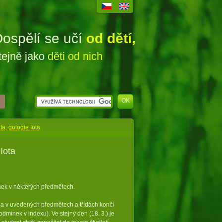
ospělí se učí
od dětí,
tejně jako
děti od nich
a, gologie Iota
Iota
ínek v některých předmětech.
na v uvedených předmětech a třídách končí
podmínek v indexu). Ve stejný den (18. 3.) je