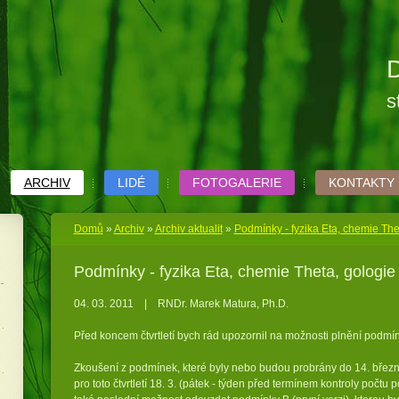
D
s
ARCHIV
LIDÉ
FOTOGALERIE
KONTAKTY
Domů
»
Archiv
»
Archiv aktualit
»
Podmínky - fyzika Eta, chemie Thet
Podmínky - fyzika Eta, chemie Theta, gologie 
04. 03. 2011
|
RNDr. Marek Matura, Ph.D.
Před koncem čtvrtletí bych rád upozornil na možnosti plnění podm
Zkoušení z podmínek, které byly nebo budou probrány do 14. břez
pro toto čtvrtletí 18. 3. (pátek - týden před termínem kontroly počtu 