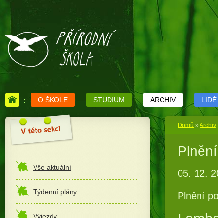
O ŠKOLE
STUDIUM
ARCHIV
LIDÉ
Domů
»
Archiv
Plnění
Vše aktuální
05. 12. 
Týdenní plány
Plnění po
Výjezdy