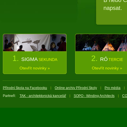
napsat.
1.
2.
SIGMA
RÓ
SEKUNDA
TERCIE
Otevřít novinky »
Otevřít novinky »
Přírodní škola na Facebooku
Online archiv Přírodní školy
Pro média
Partneři:
TAK - architektonická kancelář
SOPO - Winding Architects
CO