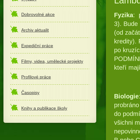
Lamb
Fyzika
: 
Dobrovolné akce
3). Bude 
Archiv aktualit
(od začá
kredity)
Expediční práce
po kruzí
PODMÍNKA
Filmy, videa, umělecké projekty
kteří ma
Profilové práce
Časopisy
Biologie
probráno
Knihy a publikace školy
do podmí
všichni m
nepovinn
B nebo C 