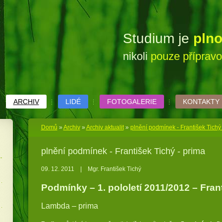
Studium je
pln
nikoli
pouze příprav
ARCHIV
LIDÉ
FOTOGALERIE
KONTAKTY
Domů
»
Archiv
»
Archiv aktualit
»
plnění podmínek - František Tichý
plnění podmínek - František Tichý - prima
09. 12. 2011
|
Mgr. František Tichý
Podmínky – 1. pololetí 2011/2012 – Frant
Lambda – prima