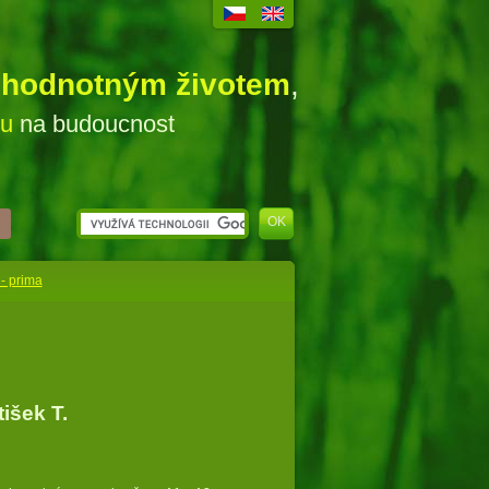
ohodnotným životem
,
ou
na budoucnost
 - prima
išek T.