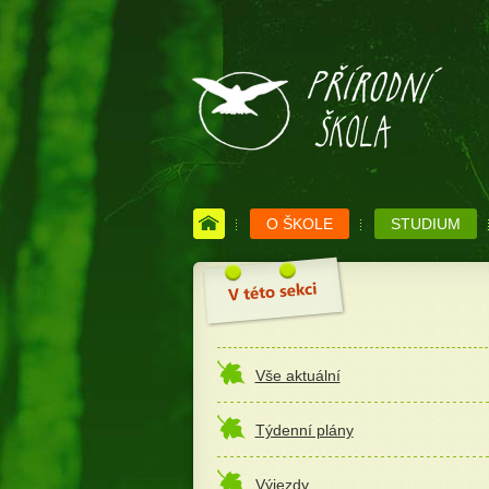
O ŠKOLE
STUDIUM
Vše aktuální
Týdenní plány
Výjezdy