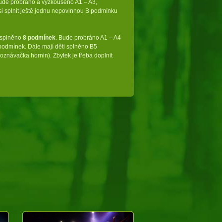
ude probráno a vyzkoušeno A1 – A3,
a si splnit ještě jednu nepovinnou B podmínku
t splněno
8 podmínek
. Bude probráno A1 – A4
-podmínek. Dále mají děti splněno B5
znávačka hornin). Zbytek je třeba doplnit