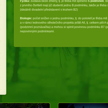
Fyzika:
zůstává beze změny, tj. je třeba mít splněno
5 podmínek
. B
z prvního čtvrtletí mají již studenti jednu B podmínku, takže je třeb
(ideálně divadelní představení s kruhem B2)
Biologie:
počet snížen o jednu podmínku, tj. do pololetí je třeba mí
a v rámci lednového středečního projektu ještě A6, tj. celkem pět A
(podzimní poznávačka) a mohou si splnit povinnou podmínku B7 (po
nepovinnými podmínkami.