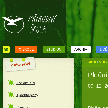
O ŠKOLE
STUDIUM
ARCHIV
LIDÉ
Domů
»
Archiv
Plnění
Vše aktuální
09. 12. 
Týdenní plány
Výjezdy
Plnění po