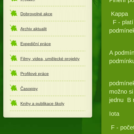
Kappa
Dobrovolné akce
F - plat
Archiv aktualit
podmínek,
Expediční práce
A podmín
Filmy, videa, umělecké projekty
podmínk
Profilové práce
podmínek
Časopisy
možno si 
jednu
B 
Knihy a publikace školy
Iota
F - poče