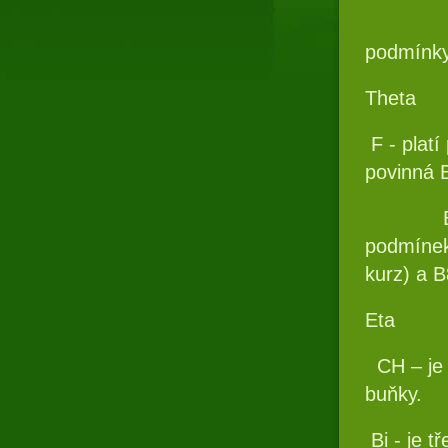
podmínky
Theta
F - plat
povinná 
Bi – po
podmínek
kurz) a B
Eta
CH – je
buňky.
Bi - je 