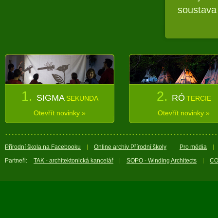
soustava
1.
2.
SIGMA
RÓ
SEKUNDA
TERCIE
Otevřít novinky »
Otevřít novinky »
Přírodní škola na Facebooku
Online archiv Přírodní školy
Pro média
Partneři:
TAK - architektonická kancelář
SOPO - Winding Architects
CO