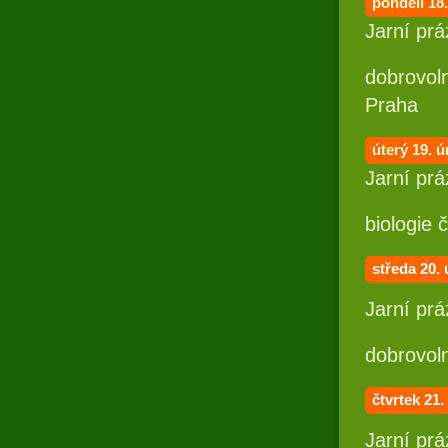
pondělí 18
Jarní prá
dobrovol
Praha
úterý 19.
ú
Jarní prá
biologie 
středa 20.
Jarní prá
dobrovoln
čtvrtek 21
Jarní prá