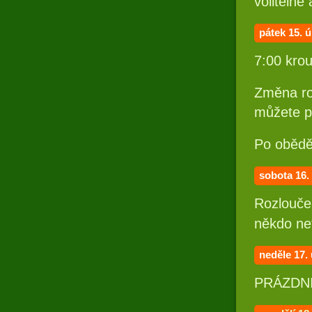
volitelné
pátek 15
. 
7:00 krou
Změna roz
můžete p
Po obědě 
sobota 16.
Rozlouče
někdo net
neděle 17.
PRÁZDN