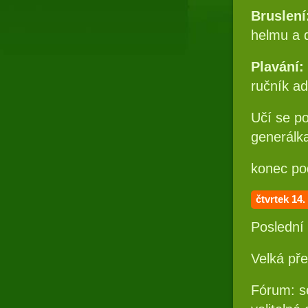
Bruslení
helmu a d
Plavání:
ručník ad
Učí se p
generálk
konec pod
čtvrtek 14
Poslední
Velká př
Fórum: s