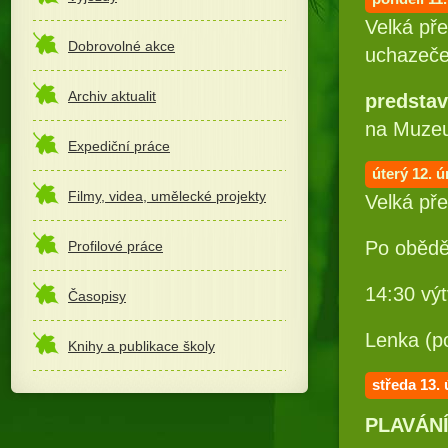
Velká pře
Dobrovolné akce
uchazeče
Archiv aktualit
predsta
na Muzeu
Expediční práce
úterý 12.
ú
Filmy, videa, umělecké projekty
Velká pře
Po oběd
Profilové práce
14:30 vý
Časopisy
Lenka (po
Knihy a publikace školy
středa 13.
PLAVÁNÍ