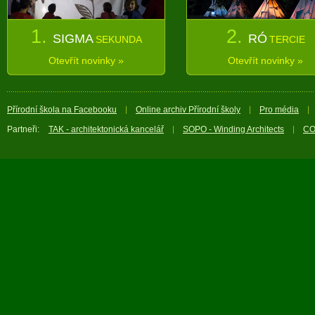
1.
2.
SIGMA
RÓ
SEKUNDA
TERCIE
Otevřít novinky »
Otevřít novinky »
Přírodní škola na Facebooku
Online archiv Přírodní školy
Pro média
Partneři:
TAK - architektonická kancelář
SOPO - Winding Architects
CO