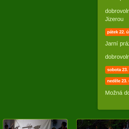
dobrovol
Jizerou
pátek 22
. 
Jarní prá
dobrovol
sobota 23.
neděle 23.
Možná do