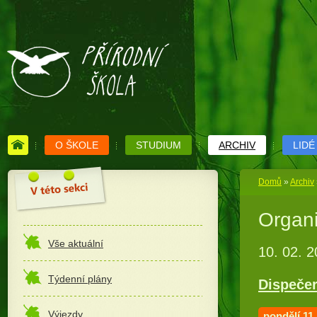
O ŠKOLE
STUDIUM
ARCHIV
LIDÉ
Domů
»
Archiv
Organi
Vše aktuální
10. 02. 
Týdenní plány
Dispeče
Výjezdy
pondělí 11