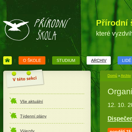
Přírodní 
které vyzdvi
O ŠKOLE
STUDIUM
ARCHIV
LIDÉ
Domů
»
Archiv
Organi
Vše aktuální
12. 10. 
Týdenní plány
Dispeče
Výjezdy
pondělí 15.