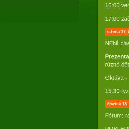
16:00 ve
17:00 za
středa 17. 
NENÍ plav
Prezenta
různé dět
Oktáva -
15:30 fy
čtvrtek 18. 
Fórum: re
POSLED