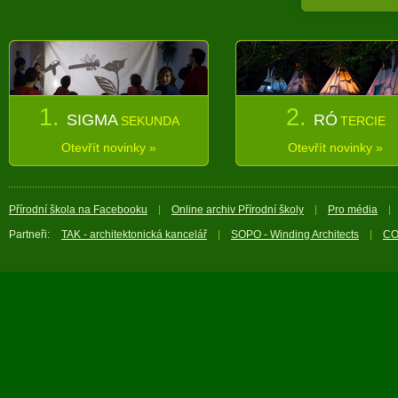
1.
2.
SIGMA
RÓ
SEKUNDA
TERCIE
Otevřít novinky »
Otevřít novinky »
Přírodní škola na Facebooku
Online archiv Přírodní školy
Pro média
Partneři:
TAK - architektonická kancelář
SOPO - Winding Architects
CO