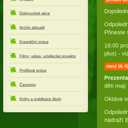
Dopoledne
Dobrovolné akce
Odpoledn
Archiv aktualit
Přineste 
Expediční práce
16:00 pr
plus) - vi
Filmy, videa, umělecké projekty
úterý 16
. ř
Profilové práce
Prezenta
Časopisy
děti mají
Oktáva se
Knihy a publikace školy
Odpoledn
nádraží 