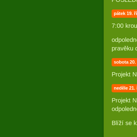
pátek 19
. ř
7:00 krou
odpoledne
pravěku 
sobota 20. 
Projekt 
neděle 21. 
Projekt 
odpoledn
Blíží se 