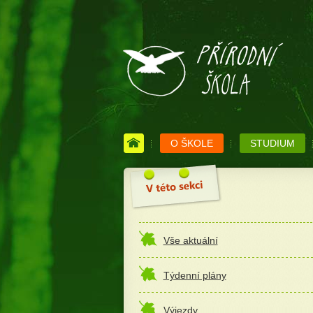
O ŠKOLE
STUDIUM
Vše aktuální
Týdenní plány
Výjezdy