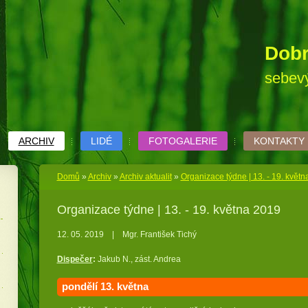
Dobr
sebev
ARCHIV
LIDÉ
FOTOGALERIE
KONTAKTY
Domů
»
Archiv
»
Archiv aktualit
»
Organizace týdne | 13. - 19. květ
Organizace týdne | 13. - 19. května 2019
12. 05. 2019
|
Mgr. František Tichý
Dispečer
:
Jakub N., zást. Andrea
pondělí 13.
května