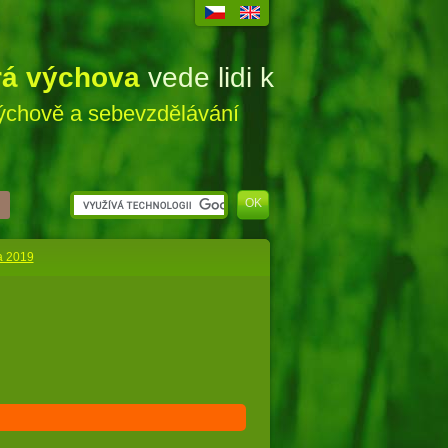
á výchova
vede lidi k
ýchově a sebevzdělávání
na 2019