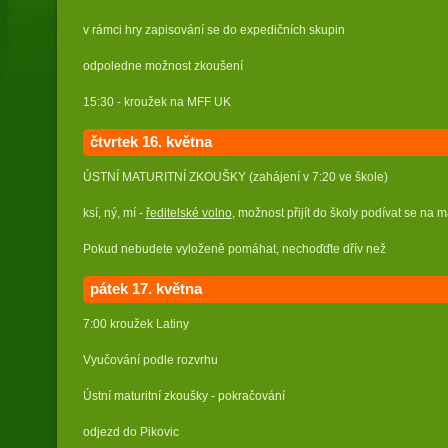
v rámci hry zapisování se do expedičních skupin
odpoledne možnost zkoušení
15:30 - kroužek na MFF UK
čtvrtek 16.
května
ÚSTNÍ MATURITNÍ ZKOUŠKY (zahájení v 7:20 ve škole)
ksí, ný, mí -
ředitelské volno
, možnost přijít do školy podívat se na ma
Pokud nebudete vyloženě pomáhat, nechoďďte dřív než
pátek 17
.
května
7:00 kroužek Latiny
Vyučování podle rozvrhu
Ústní maturitní zkoušky - pokračování
odjezd do Pikovic