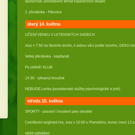
společňák: představení témat expedičních skupin
2. přestávka - Pikovice
úterý 14.
května
UČENÍ VENKU V LETENSKÝCH SADECH
sraz v 7:50 na školním dvoře, s sebou věci podle rozvrhu, DEKU 
Velká přestávka - kapitanát
Po obědě:
KLUB
14:30: výtvarný kroužek
NEBUDE Lenka (poradenské služby psychologické a jiné)
středa 15.
května
SPORTY - plavání i bruslení jako obvykle
Celoškolní anglická hra, sraz v 10:00 u Planetária, konec mezi 13
oběd odhlášen