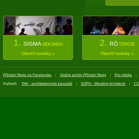
1.
2.
SIGMA
RÓ
SEKUNDA
TERCIE
Otevřít novinky »
Otevřít novinky »
Přírodní škola na Facebooku
Online archiv Přírodní školy
Pro média
Partneři:
TAK - architektonická kancelář
SOPO - Winding Architects
CO