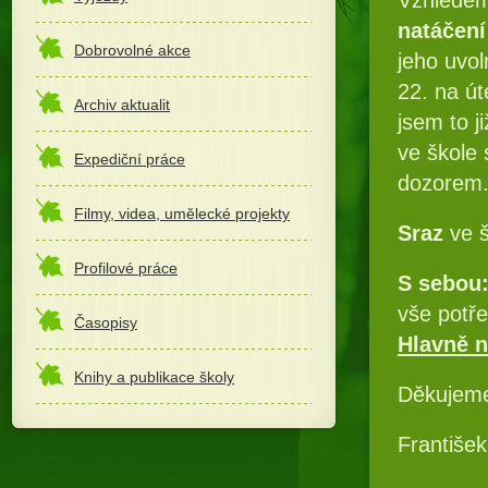
natáčení
Dobrovolné akce
jeho uvol
22. na út
Archiv aktualit
jsem to j
ve škole
Expediční práce
dozorem
Filmy, videa, umělecké projekty
Sraz
ve š
Profilové práce
S sebou
vše potř
Časopisy
Hlavně n
Knihy a publikace školy
Děkujeme
František