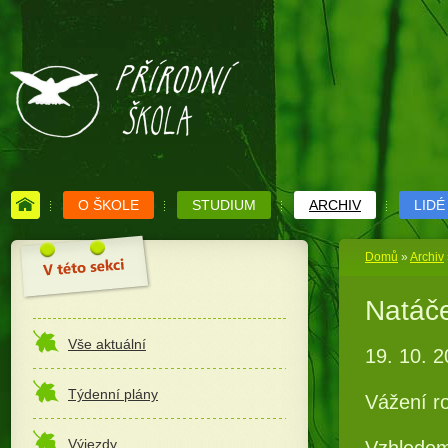
O ŠKOLE
STUDIUM
ARCHIV
LIDÉ
Domů
»
Archiv
Natáče
Vše aktuální
19. 10. 
Týdenní plány
Vážení ro
Výjezdy
Vzhledem