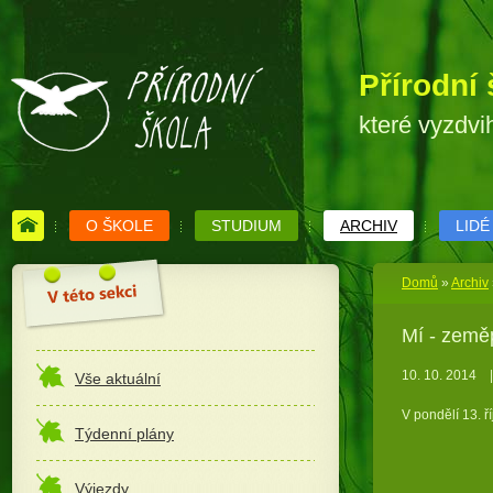
Přírodní 
které vyzdvi
O ŠKOLE
STUDIUM
ARCHIV
LIDÉ
Domů
»
Archiv
Mí - zeměp
10. 10. 2014
|
Vše aktuální
V pondělí 13. ř
Týdenní plány
Výjezdy