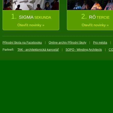
1.
2.
SIGMA
RÓ
SEKUNDA
TERCIE
Otevřít novinky »
Otevřít novinky »
Přírodní škola na Facebooku
Online archiv Přírodní školy
Pro média
Partneři:
TAK - architektonická kancelář
SOPO - Winding Architects
CO