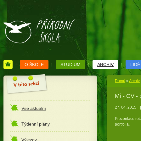
O ŠKOLE
STUDIUM
ARCHIV
LIDÉ
Domů
»
Archiv
Mí - OV -
27. 04. 2015
|
Vše aktuální
Prezentace roč
Týdenní plány
portfolia.
Výjezdy