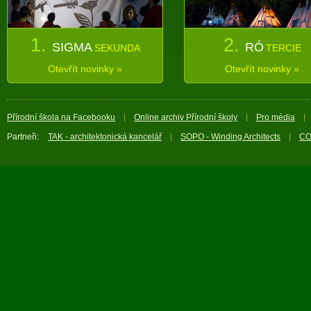
1.
2.
SIGMA
RÓ
SEKUNDA
TERCIE
Otevřít novinky »
Otevřít novinky »
Přírodní škola na Facebooku
Online archiv Přírodní školy
Pro média
Partneři:
TAK - architektonická kancelář
SOPO - Winding Architects
CO