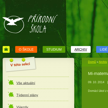
O ŠKOLE
STUDIUM
ARCHIV
LIDÉ
Domů
»
Archiv
Mi-matem
09. 10. 2014
|
Vše aktuální
Domácí úkol z m
Týdenní plány
Výjezdy