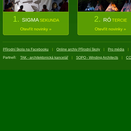
1.
2.
SIGMA
RÓ
SEKUNDA
TERCIE
Otevřít novinky »
Otevřít novinky »
Přírodní škola na Facebooku
Online archiv Přírodní školy
Pro média
Partneři:
TAK - architektonická kancelář
SOPO - Winding Architects
CO