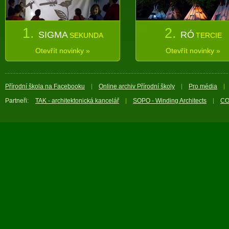
1.
2.
SIGMA
RÓ
SEKUNDA
TERCIE
Otevřít novinky »
Otevřít novinky »
Přírodní škola na Facebooku
Online archiv Přírodní školy
Pro média
Partneři:
TAK - architektonická kancelář
SOPO - Winding Architects
CO