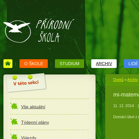
O ŠKOLE
STUDIUM
ARCHIV
LIDÉ
Domů
»
Archiv
mi-matema
11. 12. 2014
|
Vše aktuální
Domácí úkol z 
Týdenní plány
Výjezdy