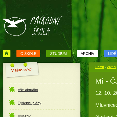
O ŠKOLE
STUDIUM
ARCHIV
LIDÉ
Domů
»
Archiv
Mí - Č
Vše aktuální
12. 10. 
Týdenní plány
Mluvnice
Výjezdy
úkol má 2