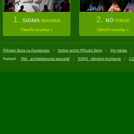
1.
2.
SIGMA
RÓ
SEKUNDA
TERCIE
Otevřít novinky »
Otevřít novinky »
Přírodní škola na Facebooku
Online archiv Přírodní školy
Pro média
Partneři:
TAK - architektonická kancelář
SOPO - Winding Architects
CO