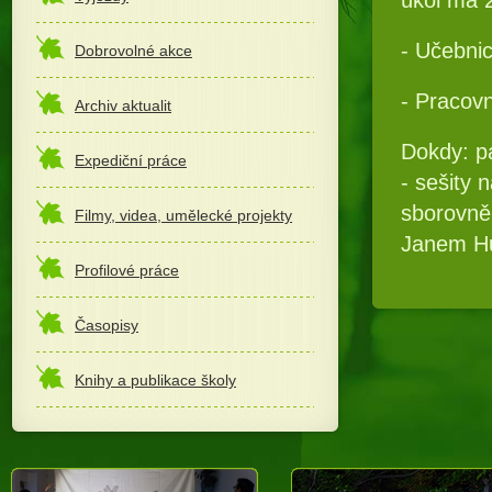
- Učebnice
Dobrovolné akce
- Pracovní
Archiv aktualit
Dokdy: pá
Expediční práce
- sešity 
sborovně,
Filmy, videa, umělecké projekty
Janem H
Profilové práce
Časopisy
Knihy a publikace školy